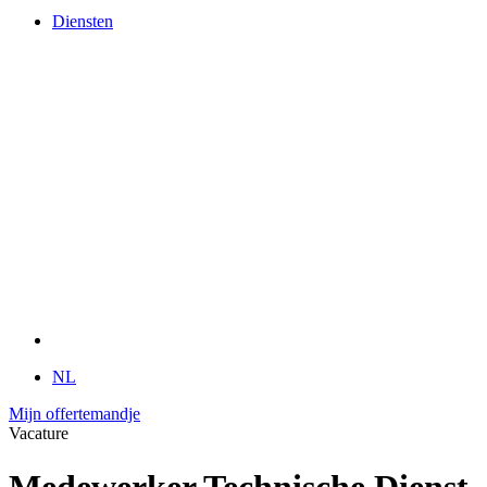
kleuren
Diensten
Diensten
Lasopleidingen
Keuren en onderhoud van uw
lasapparaat
Herstelling lasapparaat en toortsen
Events
Klanten Service
Contact
FAQ
Handleidingen
Vacature in de kijker
Account manager Oost Nederland: Overijssel/deel
Gelderland
NL
Mijn offertemandje
Vacature
Medewerker Technische Dienst