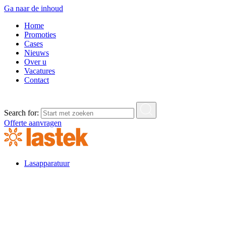
Ga naar de inhoud
Home
Promoties
Cases
Nieuws
Over u
Vacatures
Contact
Search for:
Offerte aanvragen
Lasapparatuur
Lasapparatuur
Standaard lasapparatuur
Elektrode lasmachines
MIG/MAG lasmachines
TIG lasmachines
Multiproces
Plasma snijden