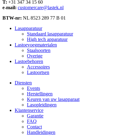
T:
+31 347 34 15 60
e-mail:
customercare@lastek.nl
BTW-nr:
NL 8523 289 77 B 01
Lasapparatuur
Standaard lasapparatuur
High tech apparatuur
Lastoevoegmaterialen
Staalsoorten
Overige
Lastoebehoren
Accessoires
Lastoortsen
Diensten
Events
Herstellingen
Keuren van uw lasapparaat
Lasopleidingen
Klantenservice
Garantie
FAQ
Contact
Handleidingen